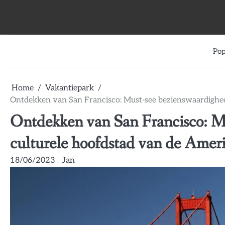
Skip
to
content
Pop
Home
Vakantiepark
Ontdekken van San Francisco: Must-see bezienswaardighed
Ontdekken van San Francisco: Mu
culturele hoofdstad van de Amer
18/06/2023
Jan