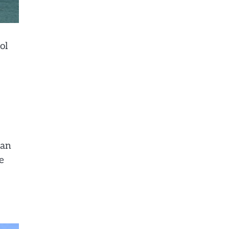
ol
van
e