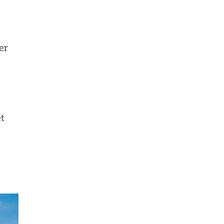
er
et