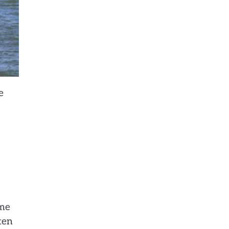
e
eme
ten