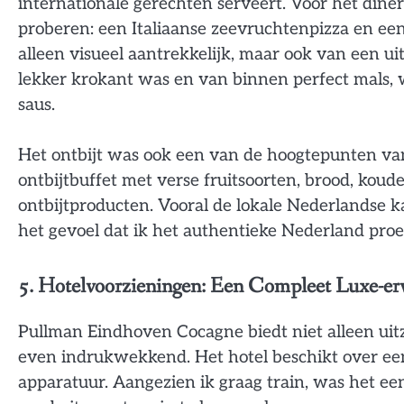
internationale gerechten serveert. Voor het diner 
proberen: een Italiaanse zeevruchtenpizza en ee
alleen visueel aantrekkelijk, maar ook van een ui
lekker krokant was en van binnen perfect mals, 
saus.
Het ontbijt was ook een van de hoogtepunten van 
ontbijtbuffet met verse fruitsoorten, brood, kou
ontbijtproducten. Vooral de lokale Nederlandse k
het gevoel dat ik het authentieke Nederland proe
5. Hotelvoorzieningen: Een Compleet Luxe-er
Pullman Eindhoven Cocagne biedt niet alleen uitzo
even indrukwekkend. Het hotel beschikt over een
apparatuur. Aangezien ik graag train, was het e