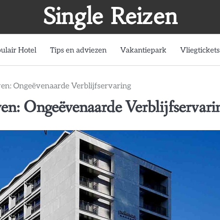
Single Reizen
ulair Hotel
Tips en adviezen
Vakantiepark
Vliegtickets
ven: Ongeëvenaarde Verblijfservaring
en: Ongeëvenaarde Verblijfservari