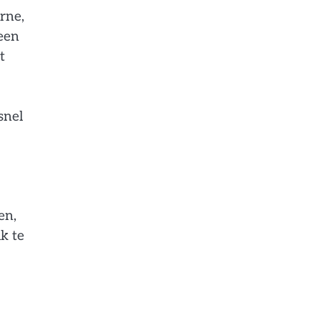
rne,
 een
t
snel
en,
k te