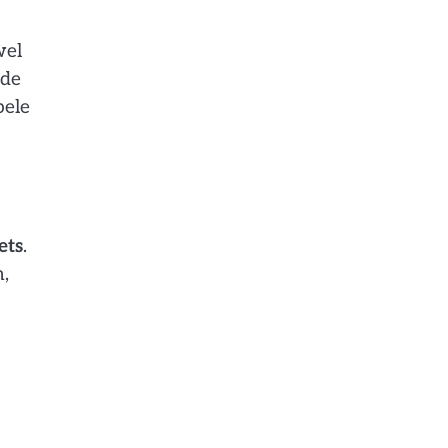
wel
lde
bele
ets
.
n,