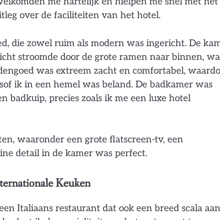
elkomden me hartelijk en hielpen me snel met het
leg over de faciliteiten van het hotel.
d, die zowel ruim als modern was ingericht. De ka
licht stroomde door de grote ramen naar binnen, wa
ddengoed was extreem zacht en comfortabel, waard
alsof ik in een hemel was beland. De badkamer was
n badkuip, precies zoals ik me een luxe hotel
iten, waaronder een grote flatscreen-tv, een
eine detail in de kamer was perfect.
nternationale Keuken
 een Italiaans restaurant dat ook een breed scala aa