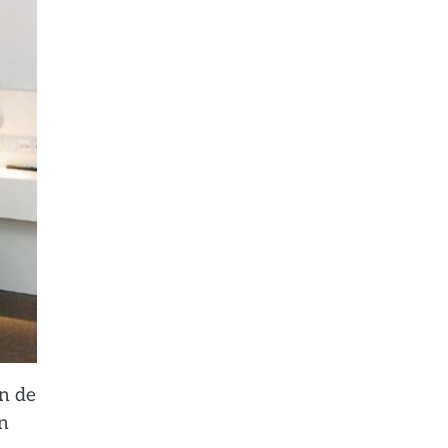
n de
n