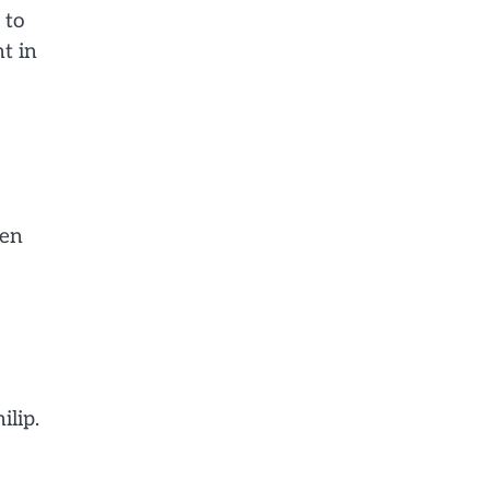
 to
t in
een
ilip.