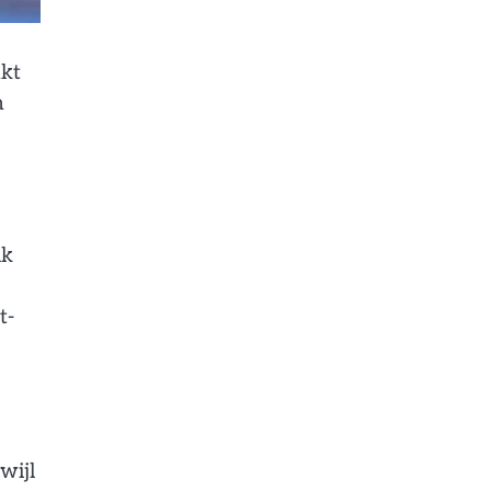
nkt
n
ik
t-
wijl