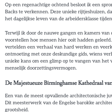
Op een regenachtige ochtend besloot ik een spro
Backs te verkennen. Deze unieke rijtjeshuizen, d
het dagelijkse leven van de arbeidersklasse tijdens
Terwijl ik door de nauwe gangen en kamers van de
voorstellen hoe mensen hier ooit hadden geleefd
vertelden een verhaal van hard werken en veerk
ontmoeting met onze deskundige gids, wiens verh
unieke kans om een glimp op te vangen van het v
menselijk doorzettingsvermogen.
De Majestueuze Birminghamse Kathedraal van 
Een van de meest opvallende architectonische juw
Dit meesterwerk van de Engelse barokke architec
grootsheid.