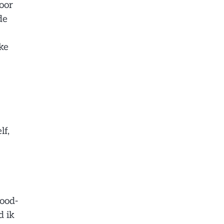
oor
de
ke
lf,
ood-
d ik