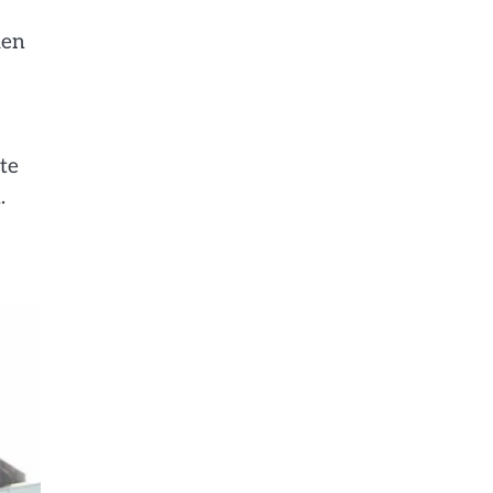
den
te
.