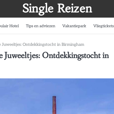
Single Reizen
ulair Hotel
Tips en adviezen
Vakantiepark
Vliegtickets
e Juweeltjes: Ontdekkingstocht in Birmingham
e Juweeltjes: Ontdekkingstocht in