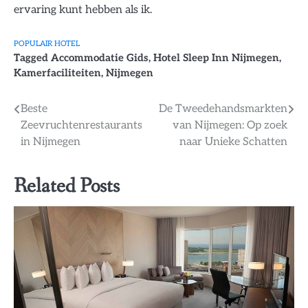
ervaring kunt hebben als ik.
POPULAIR HOTEL
Tagged
Accommodatie Gids
,
Hotel Sleep Inn Nijmegen
,
Kamerfaciliteiten
,
Nijmegen
Bericht
Beste
De Tweedehandsmarkten
Zeevruchtenrestaurants
van Nijmegen: Op zoek
navigatie
in Nijmegen
naar Unieke Schatten
Related Posts