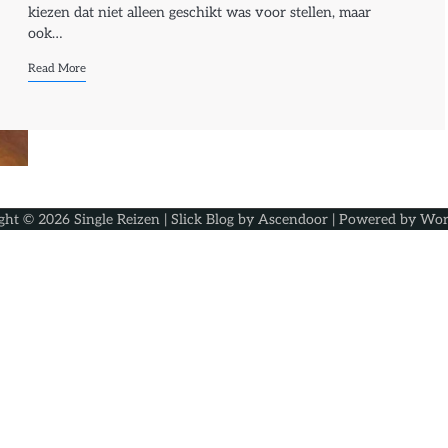
kiezen dat niet alleen geschikt was voor stellen, maar
ook…
Read More
ght © 2026
Single Reizen
| Slick Blog by
Ascendoor
| Powered by
Wor