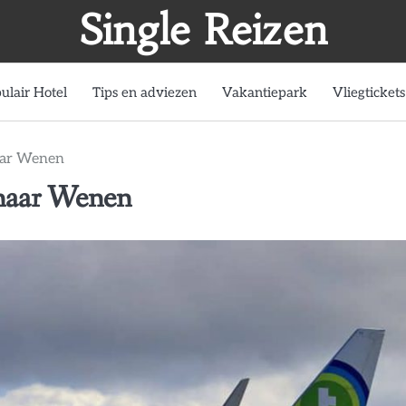
Single Reizen
ulair Hotel
Tips en adviezen
Vakantiepark
Vliegtickets
aar Wenen
naar Wenen