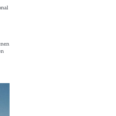
onal
Wenen
en