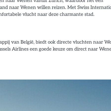
hten naar Wenen vanuit Zürich, waardoor het een
rland naar Wenen willen reizen. Met Swiss Internati
omfortabele vlucht naar deze charmante stad.
happij van België, biedt ook directe vluchten naar 
 Brussels Airlines een goede keuze om direct naar Wen