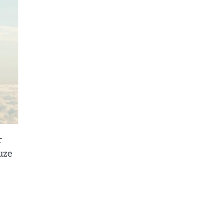
r
uze