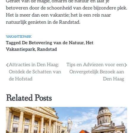
Geniet van de magie, omarm de natuur en laat je
betoveren door de schoonheid van deze bijzondere plek.
Het is meer dan een vakantie; het is een reis naar
natuurlijk genieten in de Randstad.
VAKANTIEPARK
Tagged
De Betovering van de Natuur
,
Het
Vakantiepark
,
Randstad
Bericht
Attracties in Den Haag:
Tips en Adviezen voor een
Ontdek de Schatten van
Onvergetelijk Bezoek aan
navigatie
de Hofstad
Den Haag
Related Posts