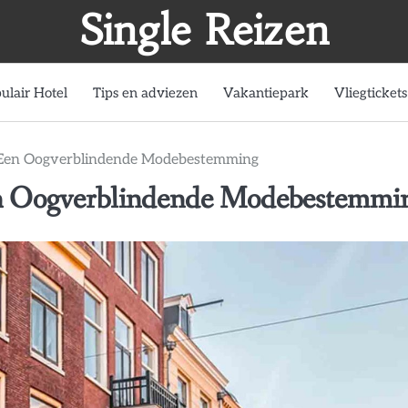
Single Reizen
ulair Hotel
Tips en adviezen
Vakantiepark
Vliegtickets
 Een Oogverblindende Modebestemming
n Oogverblindende Modebestemmi