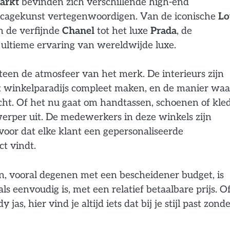
arkt
bevinden zich verschillende high-end
icagekunst vertegenwoordigen. Van de iconische
Lo
n de verfijnde
Chanel
tot het luxe
Prada
, de
 ultieme ervaring van wereldwijde luxe.
een de atmosfeer van het merk. De interieurs zijn
et winkelparadijs compleet maken, en de manier wa
acht. Of het nu gaat om handtassen, schoenen of kled
erper uit. De medewerkers in deze winkels zijn
voor dat elke klant een gepersonaliseerde
ct vindt.
n, vooral degenen met een bescheidener budget, is
s eenvoudig is, met een relatief betaalbare prijs. O
jas, hier vind je altijd iets dat bij je stijl past zond