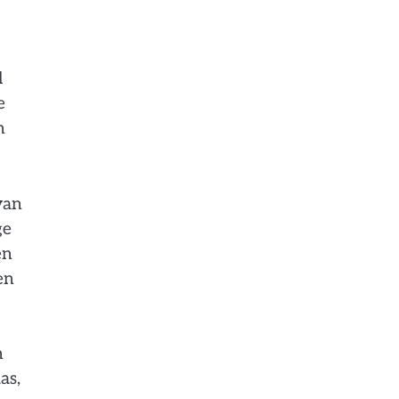
l
e
n
van
ge
en
en
n
as,