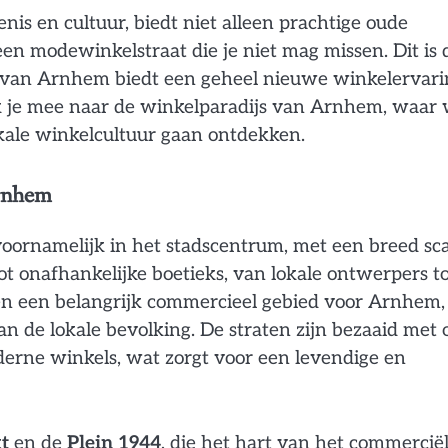
is en cultuur, biedt niet alleen prachtige oude
een modewinkelstraat die je niet mag missen. Dit is 
t van Arnhem biedt een geheel nieuwe winkelervari
 ik je mee naar de winkelparadijs van Arnhem, waar
kale winkelcultuur gaan ontdekken.
Arnhem
ornamelijk in het stadscentrum, met een breed sca
ot onafhankelijke boetieks, van lokale ontwerpers t
en een belangrijk commercieel gebied voor Arnhem,
an de lokale bevolking. De straten zijn bezaaid met
ne winkels, wat zorgt voor een levendige en
t
en de
Plein 1944
, die het hart van het commercië