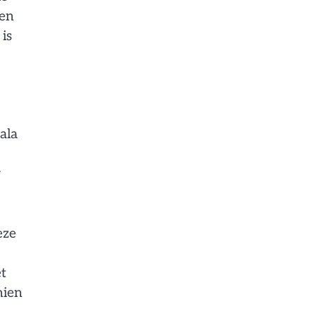
ten
is
ala
r
eze
et
hien