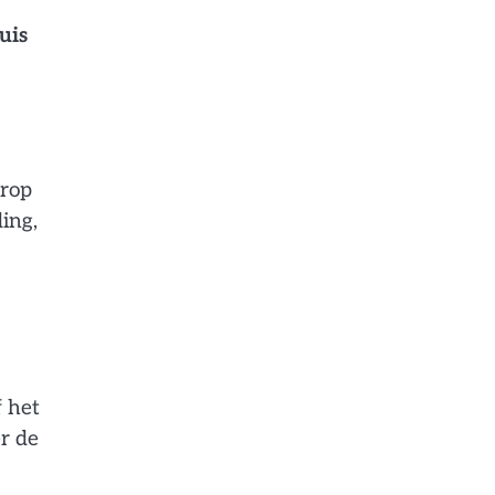
uis
arop
ing,
f het
er de