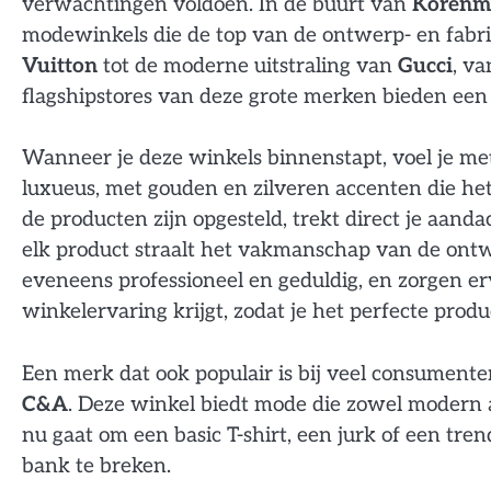
verwachtingen voldoen. In de buurt van
Korenm
modewinkels die de top van de ontwerp- en fabr
Vuitton
tot de moderne uitstraling van
Gucci
, va
flagshipstores van deze grote merken bieden een
Wanneer je deze winkels binnenstapt, voel je met
luxueus, met gouden en zilveren accenten die h
de producten zijn opgesteld, trekt direct je aand
elk product straalt het vakmanschap van de ontw
eveneens professioneel en geduldig, en zorgen er
winkelervaring krijgt, zodat je het perfecte produ
Een merk dat ook populair is bij veel consumente
C&A
. Deze winkel biedt mode die zowel modern al
nu gaat om een basic T-shirt, een jurk of een trendy 
bank te breken.