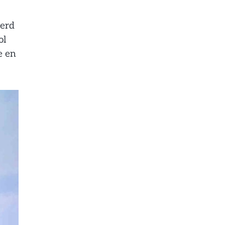
eerd
ol
e en