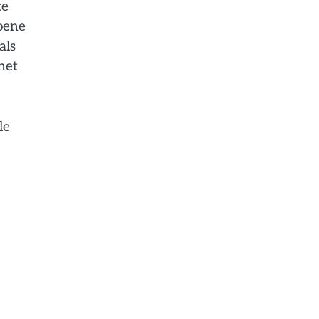
te
roene
als
het
le