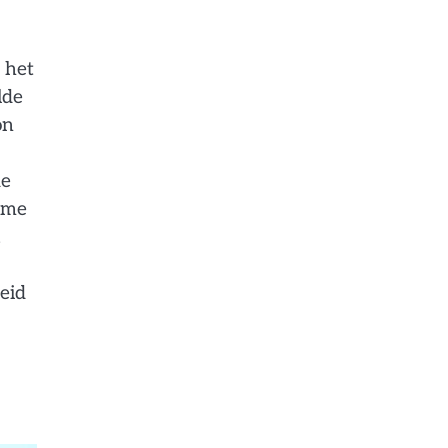
 het
lde
on
de
rme
,
eid