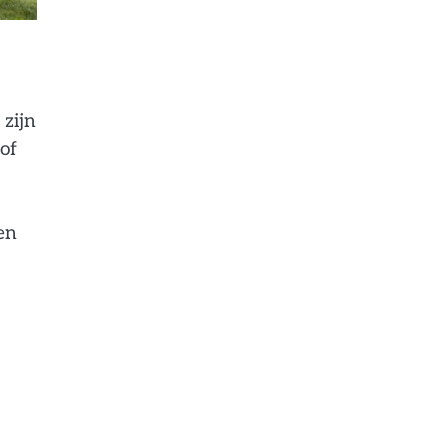
 zijn
of
en