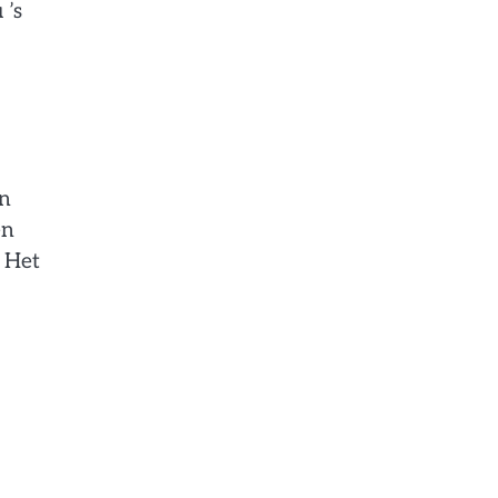
 ’s
an
en
. Het