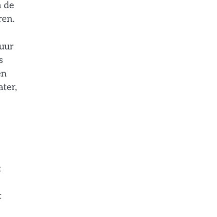
n de
ren.
huur
s
en
ter,
t
t