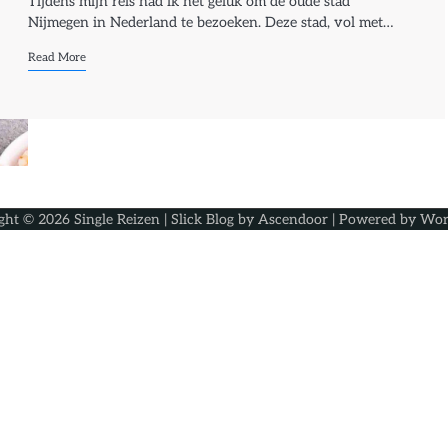
Tijdens mijn reis had ik het geluk om de oude stad
Nijmegen in Nederland te bezoeken. Deze stad, vol met…
Read More
ght © 2026
Single Reizen
| Slick Blog by
Ascendoor
| Powered by
Wor