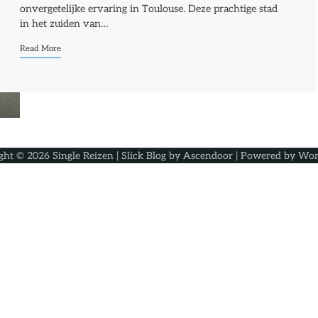
onvergetelijke ervaring in Toulouse. Deze prachtige stad
in het zuiden van…
Read More
ght © 2026
Single Reizen
| Slick Blog by
Ascendoor
| Powered by
Wor