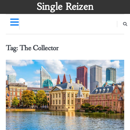
Skip
Single Reizen
to
content
Tag:
The Collector