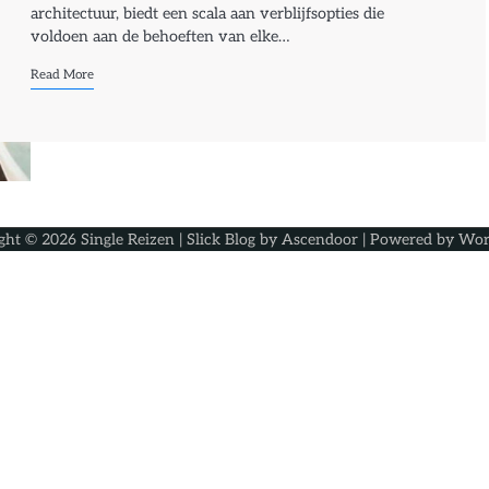
architectuur, biedt een scala aan verblijfsopties die
voldoen aan de behoeften van elke…
Read More
ght © 2026
Single Reizen
| Slick Blog by
Ascendoor
| Powered by
Wor