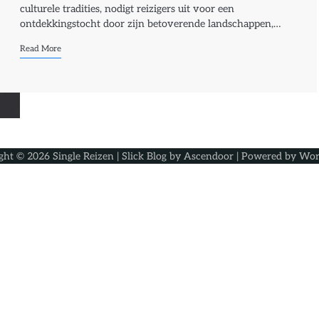
culturele tradities, nodigt reizigers uit voor een
ontdekkingstocht door zijn betoverende landschappen,…
Read More
ght © 2026
Single Reizen
| Slick Blog by
Ascendoor
| Powered by
Wor