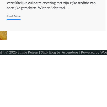
verrukkelijke culinaire ervaring met zijn rijke traditie van
heerlijke gerechten. Wiener Schnitzel –…
Read More
ght © 2026
Single Reizen
| Slick Blog by
Ascendoor
| Powered by
Wor