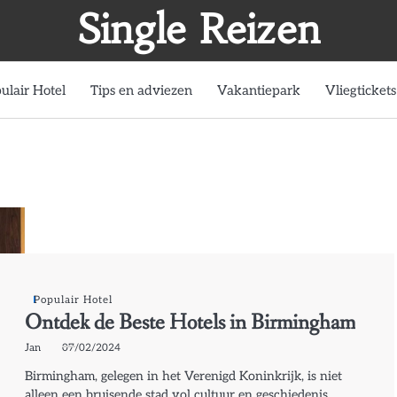
Single Reizen
ulair Hotel
Tips en adviezen
Vakantiepark
Vliegtickets
Populair Hotel
Ontdek de Beste Hotels in Birmingham
Jan
07/02/2024
Birmingham, gelegen in het Verenigd Koninkrijk, is niet
alleen een bruisende stad vol cultuur en geschiedenis,