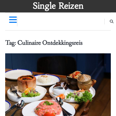
Skip
Single Reizen
to
content
Tag:
Culinaire Ontdekkingsreis