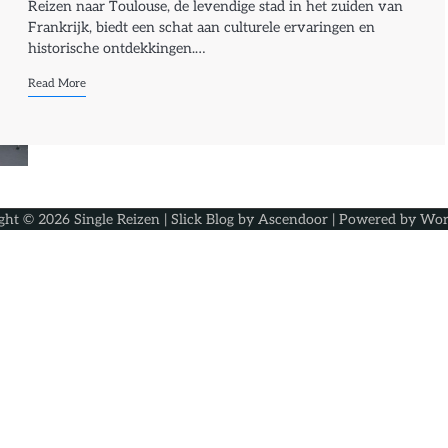
Reizen naar Toulouse, de levendige stad in het zuiden van
Frankrijk, biedt een schat aan culturele ervaringen en
historische ontdekkingen.…
Read More
ght © 2026
Single Reizen
| Slick Blog by
Ascendoor
| Powered by
Wor